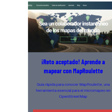
¡Reto aceptado! Aprende a
mapear con MapRoulette
Guía rápida para conocer MapRoulette, una
herramienta esencial para el micromapeo en
OpenStreetMap