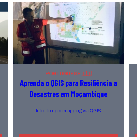
PORTUGUESE 🇵🇹
Aprenda o QGIS para Resiliência a
Desastres em Moçambique
Intro to open mapping via QGIS