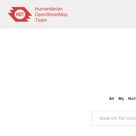
All
My
Not